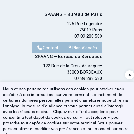
SPAANG – Bureau de Paris
126 Rue Legendre
75017 Paris
07 89 288 580
Contact
Plan d'accès
SPAANG – Bureau de Bordeaux
122 Rue de la Croix-de-seguey
33000 BORDEAUX
07 89 288 580
Nous et nos partenaires utilisons des cookies pour stocker et/ou
Contact
Plan d'accès
accéder à des informations sur votre terminal. Le traitement de
certaines données personnelles permet d'améliorer notre offre via
l'analyse, la mesure d'audience et vous permet aussi d’interagir
Plan du site
avec les réseaux sociaux. Cliquez sur « Tout accepter » pour
Administration
consentir à tout dépôt de cookies ou sur « Tout refuser » pour
Mentions légales et RGPD
proscrire tout dépôt de cookies sur votre terminal. Vous pouvez
Gestion des cookies
personnaliser et modifier vos préférences à tout moment sur notre
Votre espace
Politique de confidentialité